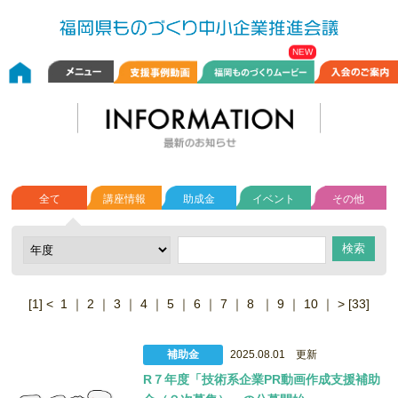
全て
講座情報
助成金
イベント
その他
[1]
<
1
｜
2
｜
3
｜
4
｜
5
｜
6
｜
7
｜
8
｜
9
｜
10
｜
>
[33]
補助金
2025.08.01 更新
R７年度「技術系企業PR動画作成支援補助