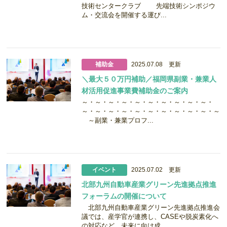
技術センタークラブ 先端技術シンポジウ
ム・交流会を開催する運び...
補助金
2025.07.08 更新
＼最大５０万円補助／福岡県副業・兼業人
材活用促進事業費補助金のご案内
～・～・～・～・～・～・～・～・～・～・
～・～・～・～・～・～・～・～・～・～・～
～副業・兼業プロフ...
イベント
2025.07.02 更新
北部九州自動車産業グリーン先進拠点推進
フォーラムの開催について
北部九州自動車産業グリーン先進拠点推進会
議では、産学官が連携し、CASEや脱炭素化へ
の対応など、未来に向け成...