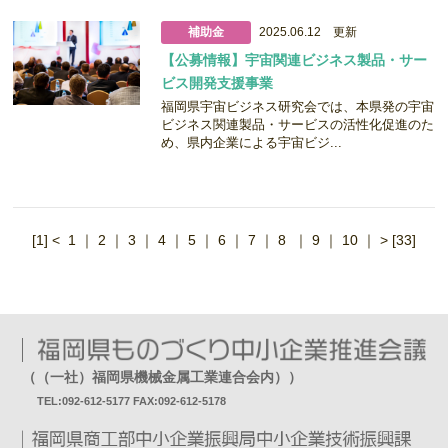
補助金
2025.06.12 更新
【公募情報】宇宙関連ビジネス製品・サー
ビス開発支援事業
福岡県宇宙ビジネス研究会では、本県発の宇宙
ビジネス関連製品・サービスの活性化促進のた
め、県内企業による宇宙ビジ...
[1]
<
1
｜
2
｜
3
｜
4
｜
5
｜
6
｜
7
｜
8
｜
9
｜
10
｜
>
[33]
（（一社）福岡県機械金属工業連合会内））
TEL:092-612-5177 FAX:092-612-5178