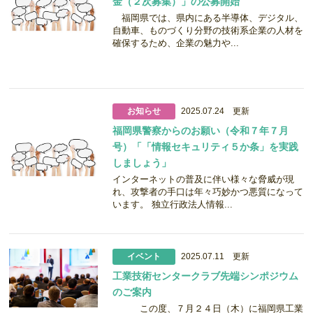
金（２次募集）」の公募開始
福岡県では、県内にある半導体、デジタル、
自動車、ものづくり分野の技術系企業の人材を
確保するため、企業の魅力や...
お知らせ
2025.07.24 更新
福岡県警察からのお願い（令和７年７月
号）「「情報セキュリティ５か条」を実践
しましょう」
インターネットの普及に伴い様々な脅威が現
れ、攻撃者の手口は年々巧妙かつ悪質になって
います。 独立行政法人情報...
イベント
2025.07.11 更新
工業技術センタークラブ先端シンポジウム
のご案内
この度、７月２４日（木）に福岡県工業